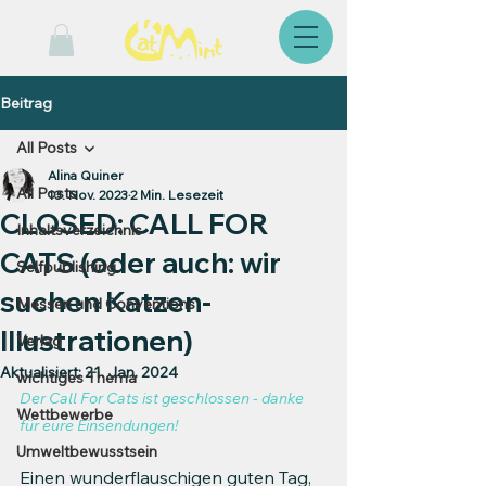
Beitrag
All Posts
Alina Quiner
All Posts
13. Nov. 2023
2 Min. Lesezeit
CLOSED: CALL FOR
Inhaltsverzeichnis
CATS (oder auch: wir
Selfpublishing
suchen Katzen-
Messen und Conventions
Illustrationen)
Verlag
Aktualisiert:
21. Jan. 2024
wichtiges Thema
Der Call For Cats ist geschlossen - danke 
Wettbewerbe
für eure Einsendungen!
Umweltbewusstsein
Einen wunderflauschigen guten Tag, 