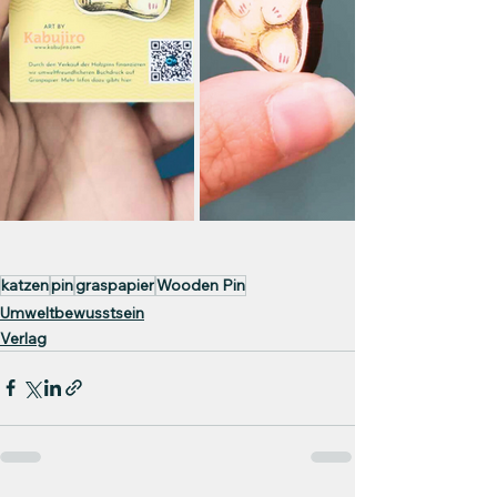
katzen
pin
graspapier
Wooden Pin
Umweltbewusstsein
Verlag