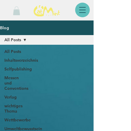
Blog
All Posts
All Posts
Inhaltsverzeichnis
Selfpublishing
Messen
und
Conventions
Verlag
wichtiges
Thema
Wettbewerbe
Umweltbewusstsein