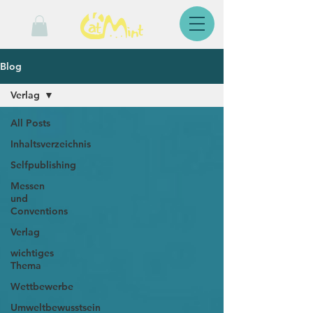
Blog
Verlag
All Posts
Inhaltsverzeichnis
Selfpublishing
Messen
und
Conventions
Verlag
wichtiges
Thema
Wettbewerbe
Umweltbewusstsein