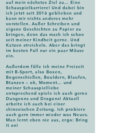
auf mein nächstes Ziel zu… Eine
Schauspielkarriere! Und dabei bin
ich jetzt seit 2016 geblieben und
kann mir nichts anderes mehr
vorstellen. Außer Schreiben und
eigene Geschichten zu Papier zu
bringen, denn das mach ich schon
seit meiner Kindheit gerne. Und
Katzen streicheln. Aber das bringt
im besten Fall nur ein paar Mäuse
ein.
Außerdem fülle ich meine Freizeit
mit B-Sport, also Boxen,
Bogenschießen, Bouldern, Blaufen,
Btanzen – oh, Moment… und
meiner Schauspielliebe
entsprechend spiele ich auch gerne
Dungeons und Dragons! Aktuell
arbeite ich auch bei einer
chinesischen Zeitung. Ich probiere
auch gern immer wieder was Neues.
Man lernt eben nie aus, ergo: Bring
it on!