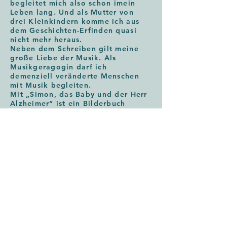
begleitet mich also schon imein
Leben lang. Und als Mutter von
drei Kleinkindern komme ich aus
dem Geschichten-Erfinden quasi
nicht mehr heraus.
Neben dem Schreiben gilt meine
große Liebe der Musik. Als
Musikgeragogin darf ich
demenziell veränderte Menschen
mit Musik begleiten.
Mit „Simon, das Baby und der Herr
Alzheimer“ ist ein Bilderbuch
entstanden, in dem ich meine Liebe
zum Schreiben und meine
Profession als Musikgeragogin
vereinen konnte. Ein echtes
Herzensprojekt, das aus Kindersicht
das Thema „Alzheimer“ erklärt.