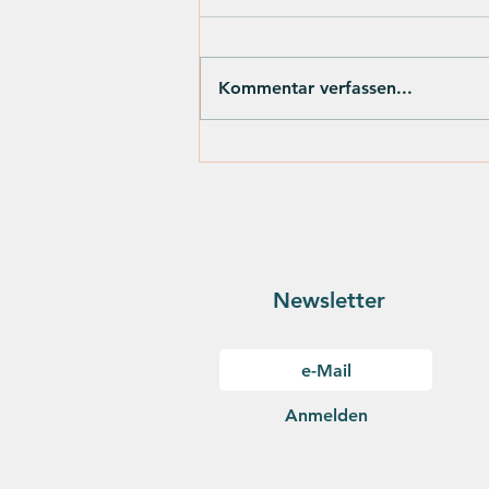
Kommentar verfassen...
AniNiteXCatMint
Kurzgeschichten-
Wettbewerb 2024: Die
Jury
Newsletter
Anmelden