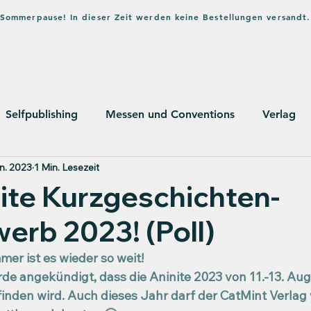
in Sommerpause! In dieser Zeit werden keine Bestellungen versandt.
Home
Shop
Verlag
Bl
Selfpublishing
Messen und Conventions
Verlag
n. 2023
1 Min. Lesezeit
usstsein
ite Kurzgeschichten-
rb 2023! (Poll)
er ist es wieder so weit!
de angekündigt, dass die Aninite 2023 von 11.-13. Aug
finden wird. Auch dieses Jahr darf der CatMint Verlag