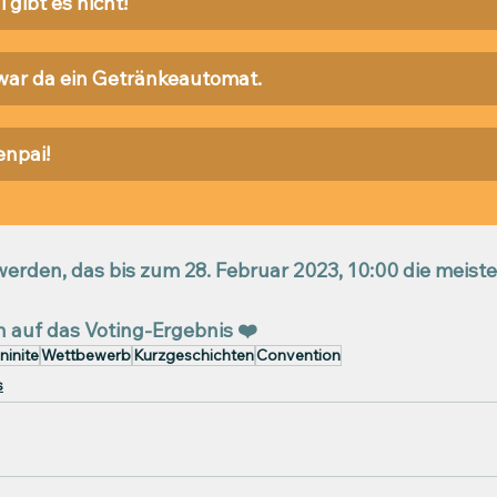
 gibt es nicht!
ar da ein Getränkeautomat.
enpai!
erden, das bis zum 
28. Februar 2023, 10:00
 die meist
n auf das Voting-Ergebnis ❤️
ninite
Wettbewerb
Kurzgeschichten
Convention
s