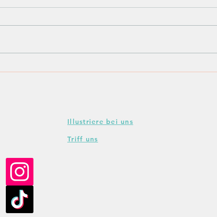
Er ist wieder da: Der
Anin
AniNite Kurzgeschichten-
Wett
Wettbewerb! (Poll)
Jur
Illustriere bei uns
Triff uns