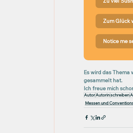
Zu viel Sushi
Zum Glück w
Notice me s
Es wird das Thema w
gesammelt hat.
Ich freue mich scho
Autor
Autorin
schreiben
A
Messen und Convention