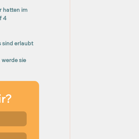
r hatten im 
 4 
 sind erlaubt 
 werde sie 
ir?