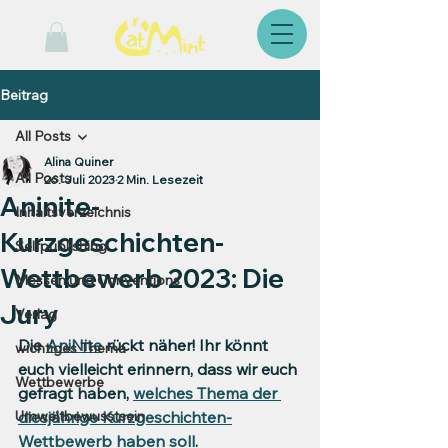
Beitrag
All Posts
Alina Quiner
All Posts
26. Juli 2023
2 Min. Lesezeit
Aninite-
Inhaltsverzeichnis
Kurzgeschichten-
Selfpublishing
Wettbewerb 2023: Die
Messen und Conventions
Jury
Verlag
Die 
AniNite
 rückt näher! Ihr könnt 
wichtiges Thema
euch vielleicht erinnern, dass wir euch 
Wettbewerbe
gefragt haben, 
welches Thema der 
Umweltbewusstsein
diesjährige Kurzgeschichten-
Wettbewerb haben soll
.