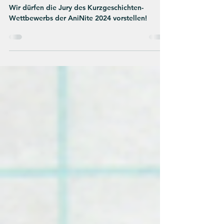
2024: Die Jury
Wir dürfen die Jury des Kurzgeschichten-
Wettbewerbs der AniNite 2024 vorstellen!