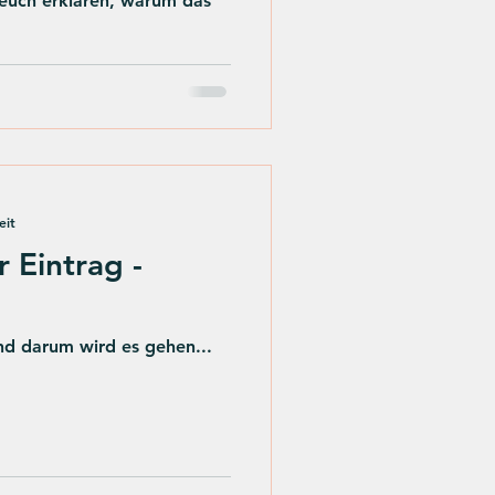
 euch erklären, warum das
eit
r Eintrag -
nd darum wird es gehen...