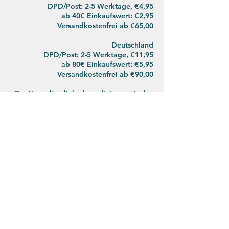
DPD/Post: 2-5 Werktage, €4,95
ab 40€ Einkaufswert: €2,95
Versandkostenfrei ab
€65,00
Deutsch
land
DPD/Post:
2-5 Werktage, €11,95
ab 80€ Einkaufswert: €5,95
Versandkostenfrei ab €90,00
Der Umwelt zuliebe koordinieren wir den
Postversand mit unseren privaten Wegen.
Bitte habt Verständnis, dass wir deswegen
abwechselnd die Post und DPD nutzen.