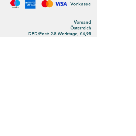
Vorkasse
Versan
d
Österreich
DPD/Post: 2-5 Werktage, €4,95
ab 40€ Einkaufswert: €2,95
Versandkostenfrei ab
€65,00
Deutsch
land
DPD/Post:
2-5 Werktage, €11,95
ab 80€ Einkaufswert: €5,95
Versandkostenfrei ab €90,00
Der Umwelt zuliebe koordinieren wir den
Postversand mit unseren privaten Wegen.
Bitte habt Verständnis, dass wir deswegen
abwechselnd die Post und DPD nutzen.