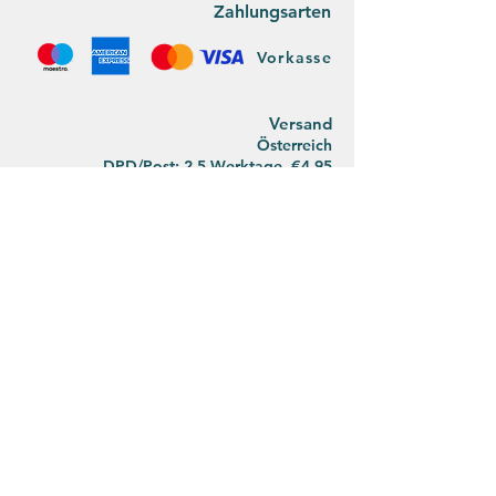
Zahlungsarten
Vorkasse
Versan
d
Österreich
DPD/Post: 2-5 Werktage, €4,95
ab 40€ Einkaufswert: €2,95
Versandkostenfrei ab
€65,00
Deutsch
land
DPD/Post:
2-5 Werktage, €11,95
ab 80€ Einkaufswert: €5,95
Versandkostenfrei ab €90,00
Der Umwelt zuliebe koordinieren wir den
Postversand mit unseren privaten Wegen.
Bitte habt Verständnis, dass wir deswegen
abwechselnd die Post und DPD nutzen.