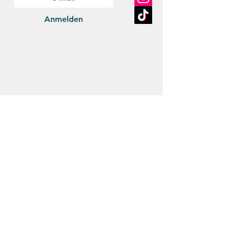
Anmelden
Zahlungsarten
Vorkasse
Versan
d
Österreich
DPD/Post: 2-5 Werktage, €4,95
ab 40€ Einkaufswert: €2,95
Versandkostenfrei ab
€65,00