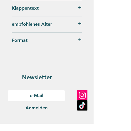
978-3-903282-14-8
Klappentext
folgt
empfohlenes Alter
ab 5 Jahren
Format
folgt
Newsletter
Anmelden