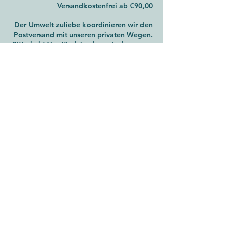
Versandkostenfrei ab €90,00
Der Umwelt zuliebe koordinieren wir den
Postversand mit unseren privaten Wegen.
Bitte habt Verständnis, dass wir deswegen
abwechselnd die Post und DPD nutzen.
Impressum
|
Kontakt
|
Datenschutz
|
AGB