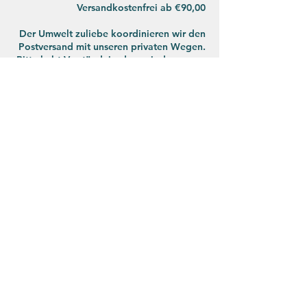
Versandkostenfrei ab €90,00
Der Umwelt zuliebe koordinieren wir den
Postversand mit unseren privaten Wegen.
Bitte habt Verständnis, dass wir deswegen
abwechselnd die Post und DPD nutzen.
Impressum
|
Kontakt
|
Datenschutz
|
AGB