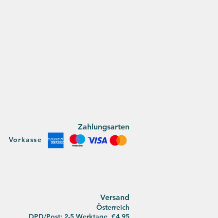
Zahlungsarten
Vorkasse
Versan
d
Österreich
DPD/Post: 2-5 Werktage, €4,95