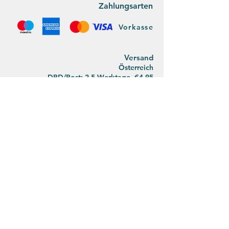
Zahlungsarten
Vorkasse
Versan
d
Österreich
DPD/Post: 2-5 Werktage, €4,95
ab 40€ Einkaufswert: €2,95
Versandkostenfrei ab
€65,00
Deutsch
land
DPD/Post:
2-5 Werktage, €11,95
ab 80€ Einkaufswert: €5,95
Versandkostenfrei ab €90,00
Der Umwelt zuliebe koordinieren wir den
Postversand mit unseren privaten Wegen.
Bitte habt Verständnis, dass wir deswegen
abwechselnd die Post und DPD nutzen.