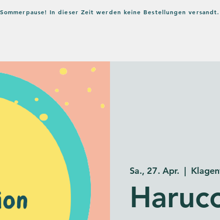
in Sommerpause! In dieser Zeit werden keine Bestellungen versandt.
Home
Shop
Verlag
Bl
Sa., 27. Apr.
  |  
Klagen
Haruc