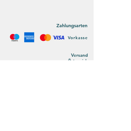
Zahlungsarten
Vorkasse
Versan
d
Österreich
DPD/Post: 2-5 Werktage, €4,95
ab 40€ Einkaufswert: €2,95
Versandkostenfrei ab
€65,00
Deutsch
land
DPD/Post:
2-5 Werktage, €11,95
ab 80€ Einkaufswert: €5,95
Versandkostenfrei ab €90,00
Der Umwelt zuliebe koordinieren wir den
Postversand mit unseren privaten Wegen.
Bitte habt Verständnis, dass wir deswegen